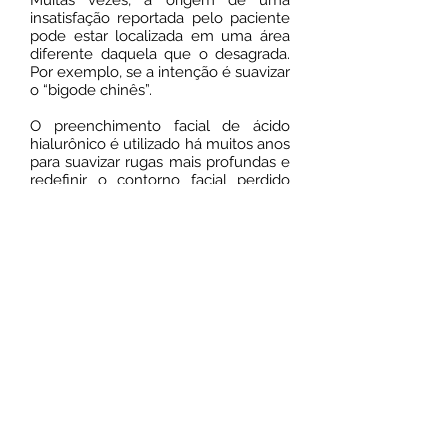
Muitas vezes, a origem de uma
insatisfação reportada pelo paciente
pode estar localizada em uma área
diferente daquela que o desagrada.
Por exemplo, se a intenção é suavizar
o “bigode chinês”.
O preenchimento facial de ácido
hialurônico é utilizado há muitos anos
para suavizar rugas mais profundas e
redefinir o contorno facial perdido
com o processo de envelhecimento.
A nova técnica promove aplicação
controlada, com entrega de
resultados altamente diferenciados.
A técnica MD Codes pode ser
aplicada nas seguintes áreas:
sobrancelhas, olheiras, linhas de
marionete, bigode chinês, queixo,
lábios, bochechas, pés de galinha e
testa.
Agendar consulta